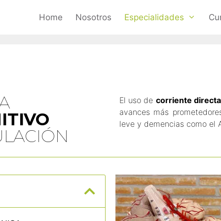
Home
Nosotros
Especialidades
Cu
A
El uso de
corriente direct
avances más prometedores 
ITIVO
leve y demencias como el A
LACIÓN