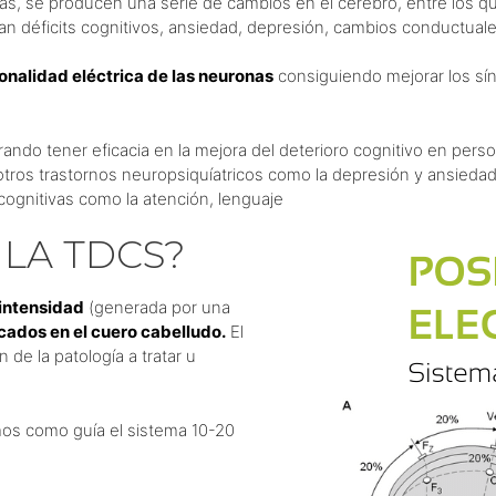
cas, se producen una serie de cambios en el cerebro, entre los 
n déficits cognitivos, ansiedad, depresión, cambios conductuale
ionalidad eléctrica de las neuronas
consiguiendo mejorar los sí
ndo tener eficacia en la mejora del deterioro cognitivo en pers
n otros trastornos neuropsiquíatricos como la depresión y ansie
 cognitivas como la atención, lenguaje
LA TDCS?
 intensidad
(generada por una
cados en el cuero cabelludo.
El
 de la patología a tratar u
amos como guía el sistema 10-20