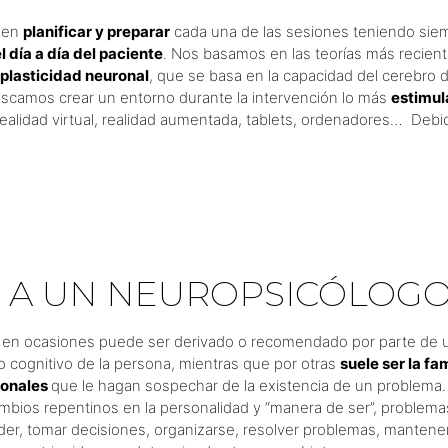
 en
planificar y preparar
cada una de las sesiones teniendo si
l día a día del paciente
. Nos basamos en las teorías más recient
plasticidad neuronal
, que se basa en la capacidad del cerebro 
buscamos crear un entorno durante la intervención lo más
estimul
alidad virtual, realidad aumentada, tablets, ordenadores… Debid
R A UN NEUROPSICÓLOG
r, en ocasiones puede ser derivado o recomendado por parte de 
do cognitivo de la persona, mientras que por otras
suele ser la fa
ionales
que le hagan sospechar de la existencia de un problema
ios repentinos en la personalidad y “manera de ser”, problemas p
er, tomar decisiones, organizarse, resolver problemas, mantener l