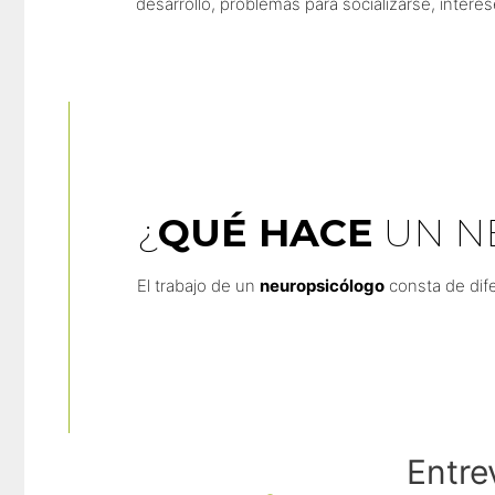
desarrollo, problemas para socializarse, inter
¿
QUÉ HACE
UN N
El trabajo de un
neuropsicólogo
consta de dif
Entre