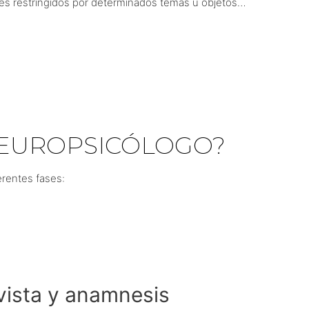
eses restringidos por determinados temas u objetos…
EUROPSICÓLOGO?
erentes fases:
vista y anamnesis