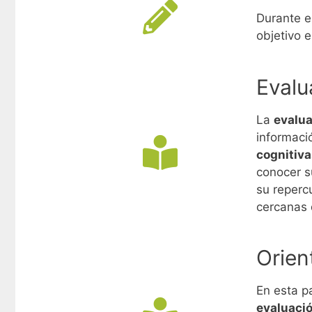
Durante e
objetivo e
Evalu
La
evalua
informaci
cognitiv
conocer su
su repercu
cercanas d
Orien
En esta p
evaluaci