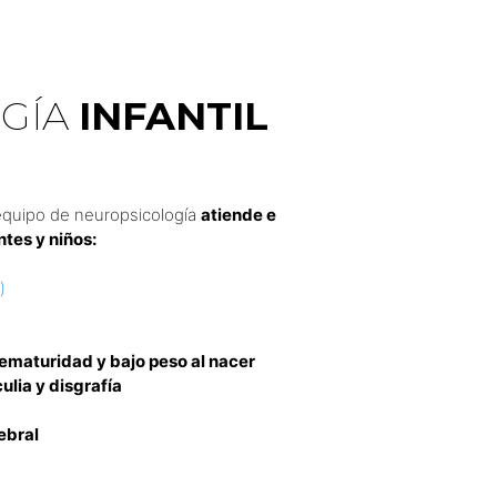
GÍA
INFANTIL
equipo de neuropsicología
atiende e
tes y niños:
H
)
ematuridad y bajo peso al nacer
culia y disgrafía
ebral