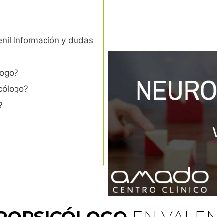
enil Información y dudas
logo?
cólogo?
?
ROPSICÓLOGO
EN VALEN