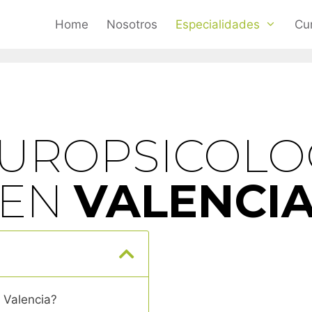
Home
Nosotros
Especialidades
Cu
UROPSICOLO
EN
VALENCI
 Valencia?