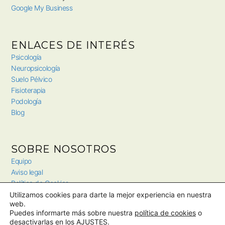
Google My Business
ENLACES DE INTERÉS
Psicología
Neuropsicología
Suelo Pélvico
Fisioterapia
Podología
Blog
SOBRE NOSOTROS
Equipo
Aviso legal
Política de Cookies
Política de privacidad
Utilizamos cookies para darte la mejor experiencia en nuestra
web.
Trabaja con nosotros
Puedes informarte más sobre nuestra
política de cookies
o
desactivarlas en los
AJUSTES
.